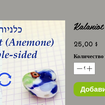
Kalanio
Ц
25,00 $
Количество
Добави