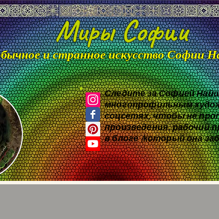
Миры Софии
бычное и странное искусство Софии 
Следите за Софией Най
многопрофильным худож
соцсетях, чтобы не пр
произведения, рабочий п
в блоге (который она з