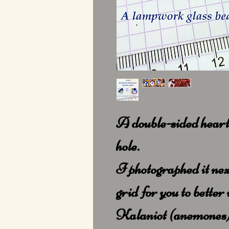
A double-sided heart
hole.
I photographed it nex
grid for you to better 
Kalaniot (anemones) 