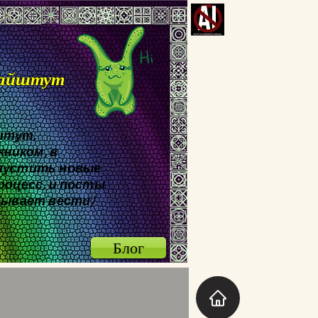
Найштут
штут,
ником, в
опустить новые
роцесс, и посты
абывает вести)
Блог