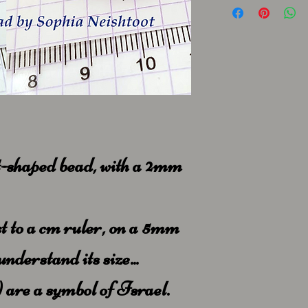
-shaped bead, with a 2mm
t to a cm ruler, on a 5mm
understand its size...
are a symbol of Israel.