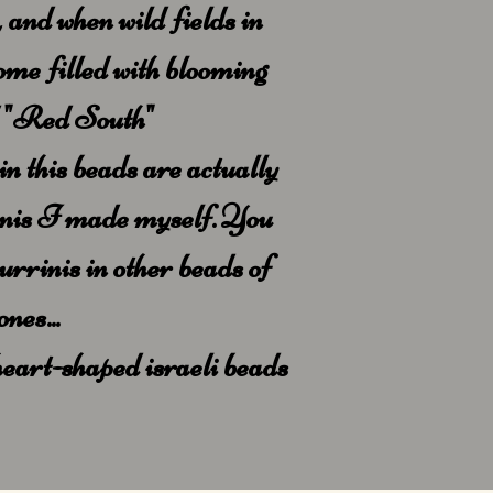
 and when wild fields in
me filled with blooming
ed "Red South"
n this beads are actually
inis I made myself. You
urrinis in other beads of
nes...
heart-shaped israeli beads