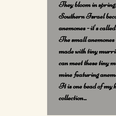
They bloom in spring,
Southern Israel beco
anemones - it's call
The small anemones i
made with tiny murr
can meet these tiny m
mine featuring anemo
It is one bead of my 
collection...