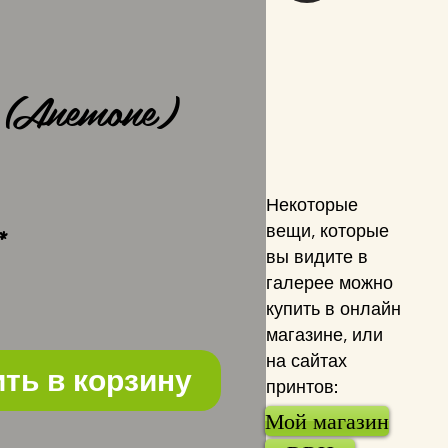
t (Anemone)
ена
Некоторые
вещи, которые
*
вы видите в
галерее можно
купить в онлайн
магазине, или
на сайтах
ть в корзину
принтов:
Мой магазин