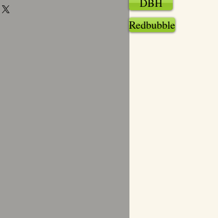
DBH
Redbubble