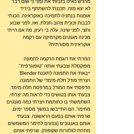
מרגיש כאילו בזבזתי את זמני כי שום דבר 
לא יצא מזה. תכננתי להשתתף ביריד 
אומנות בנתניה לתמיכה באוקראינה. הכנתי 
לבבות זכוכית צהוב-תכלת. ואז, לפני שבוע 
וחצי, לפני שינה, עלה בי רעיון. מה אם הייתי 
מכינה מגנטים מקרמיקה עם רקמה 
אוקראינית מסורתית?
המרתי את דוגמת הרקמה לתמונה 
מפוקסלת וצבעתי אותה "טופוגרפית". 
ייבאתי את התמונה לתוכנת Blender 
ויצרתי מודל תלת-מימדי של התמונה. 
הדפסתי את המודל במדפסת תלת-מימד. 
צבעתי אותו בטושים כדי לראות מה יצרתי. 
השתמשתי בו כחותמת ויצרתי כמה מגנטים 
מחימר. הם התייבשו במשך מספר ימים. 
שרפתי אותם בפעם הראשונה. צבעתי 
אותם באנגובים (צבעים לחימר המשמשים 
מתחת לגלזורות שקופות). שרפתי אותם 