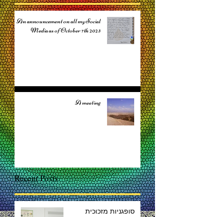
An announcement on all my Social
Media as of October 7th 2023
A meeting
Recent Posts
סופגניות מזכוכית