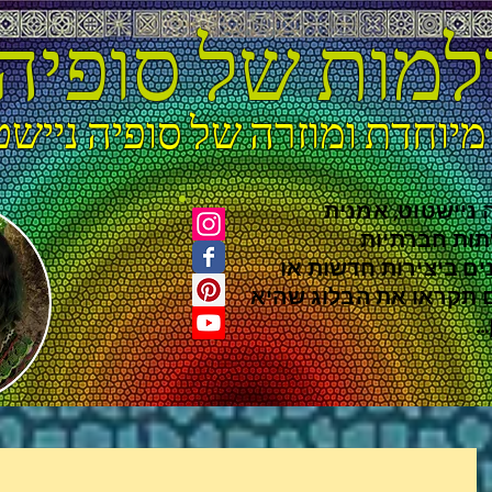
למות של סופיה
מיוחדת ומוזרה של סופיה ניישט
 ניישטוט, אמנית
תות חברתיות
ים ביצירות חדשות או
ם תקראו את הבלוג שהיא
.