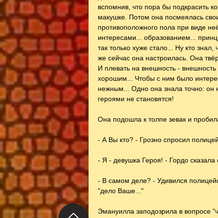
вспомнив, что пора бы подкрасить к
макушке. Потом она посмеялась сво
противоположного пола при виде неё
интересами... образованием... принци
так только хуже стало... Ну кто знал
же сейчас она настроилась. Она твёрд
И плевать на внешность - внешность 
хорошим... Чтобы с ним было интерес
нежным... Одно она знала точно: о
героями не становятся!
Она подошла к толпе зевак и пробил
- А Вы кто? - Грозно спросил полице
- Я - девушка Героя! - Гордо сказала 
- В самом деле? - Удивился полицейс
"дело Ваше..."
Эмануилла заподозрила в вопросе "ч