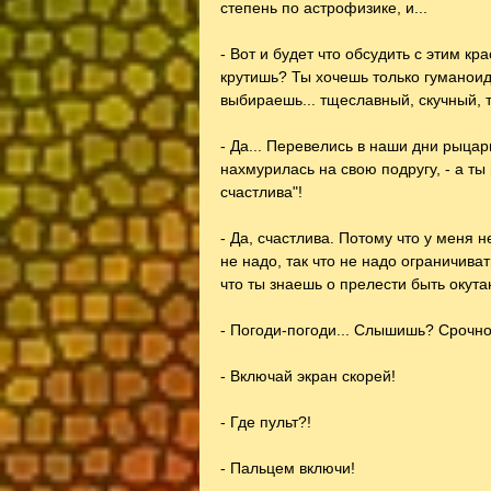
степень по астрофизике, и...
- Вот и будет что обсудить с этим к
крутишь? Ты хочешь только гуманоида,
выбираешь... тщеславный, скучный, 
- Да... Перевелись в наши дни рыцари
нахмурилась на свою подругу, - а ты
счастлива"!
- Да, счастлива. Потому что у меня 
не надо, так что не надо ограничива
что ты знаешь о прелести быть окут
- Погоди-погоди... Слышишь? Срочн
- Включай экран скорей!
- Где пульт?!
- Пальцем включи!