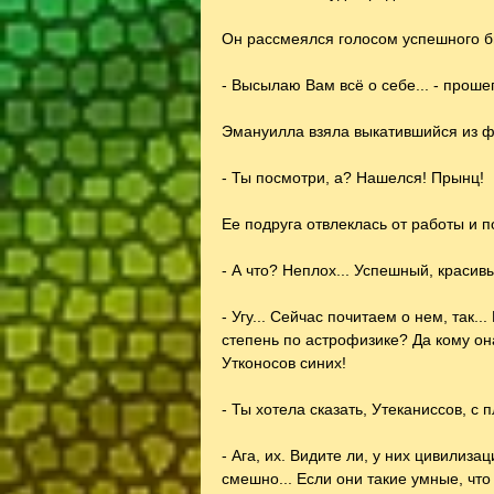
Он рассмеялся голосом успешного б
- Высылаю Вам всё о себе... - проше
Эмануилла взяла выкатившийся из фа
- Ты посмотри, а? Нашелся! Прынц!
Ее подруга отвлеклась от работы и 
- А что? Неплох... Успешный, красивы
- Угу... Сейчас почитаем о нем, так..
степень по астрофизике? Да кому она
Утконосов синих!
- Ты хотела сказать, Утеканиссов, с
- Ага, их. Видите ли, у них цивилиза
смешно... Если они такие умные, что