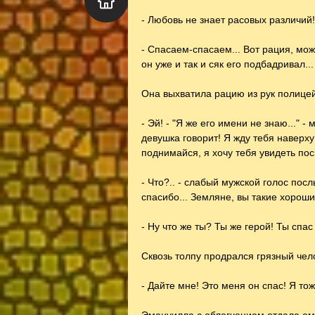
- Любовь не знает расовых различий
- Спасаем-спасаем... Вот рация, мож
он уже и так и сяк его подбадривал...
Она выхватила рацию из рук полицей
- Эй! - "Я же его имени не знаю..." -
девушка говорит! Я жду тебя наверху
поднимайся, я хочу тебя увидеть пос
- Что?.. - слабый мужской голос пос
спасибо... Земляне, вы такие хорошие
- Ну что же ты? Ты же герой! Ты спа
Сквозь толпу продрался грязный чело
- Дайте мне! Это меня он спас! Я тож