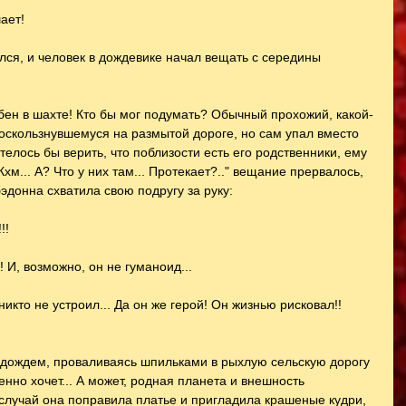
ает!
лся, и человек в дождевике начал вещать с середины 
ебен в шахте! Кто бы мог подумать? Обычный прохожий, какой-
поскользнувшемуся на размытой дороге, но сам упал вместо 
телось бы верить, что поблизости есть его родственники, ему 
хм... А? Что у них там... Протекает?.." вещание прервалось, 
эдонна схватила свою подругу за руку:
!!
! И, возможно, он не гуманоид...
никто не устроил... Да он же герой! Он жизнью рисковал!! 
дождем, проваливаясь шпильками в рыхлую сельскую дорогу 
енно хочет... А может, родная планета и внешность 
 случай она поправила платье и пригладила крашеные кудри, 