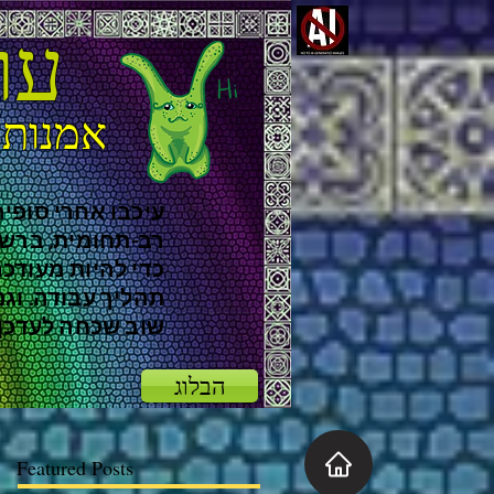
עו
אמנות 
עיכבו אחרי סופיה
רב-תחומית, ברש
כדי להיות מעודכנ
תהליך עבודה. וג
שוב שכחה לעדכן..
הבלוג
Featured Posts