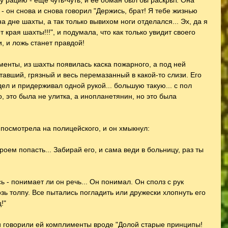
 рацию - ещё чуть-чуть, и её обман был бы раскрыт. Она 
 он снова и снова говорил "Держись, брат! Я тебе жизнью 
а дне шахты, а так только вывихом ноги отделался... Эх, да я 
т края шахты!!!", и подумала, что как только увидит своего 
и, и ложь станет правдой!
енты, из шахты появилась каска пожарного, а под ней 
авший, грязный и весь перемазанный в какой-то слизи. Его 
ел и придерживал одной рукой... большую такую... с пол 
но, это была не улитка, а инопланетянин, но это была 
посмотрела на полицейского, и он хмыкнул:
героем попасть... Забирай его, и сама веди в больницу, раз ты 
ь - понимает ли он речь... Он понимал. Он сполз с рук 
зь толпу. Все пытались погладить или дружески хлопнуть его 
!"
 говорили ей комплименты вроде "Долой старые принципы! 