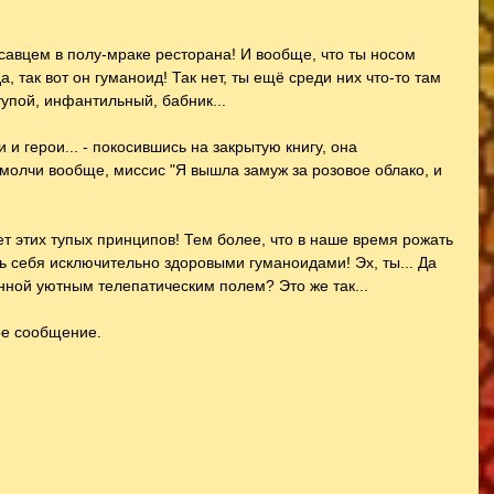
расавцем в полу-мраке ресторана! И вообще, что ты носом 
 так вот он гуманоид! Так нет, ты ещё среди них что-то там 
тупой, инфантильный, бабник...
 и герои... - покосившись на закрытую книгу, она 
 молчи вообще, миссис "Я вышла замуж за розовое облако, и 
нет этих тупых принципов! Тем более, что в наше время рожать 
ть себя исключительно здоровыми гуманоидами! Эх, ты... Да 
анной уютным телепатическим полем? Это же так...
ое сообщение.