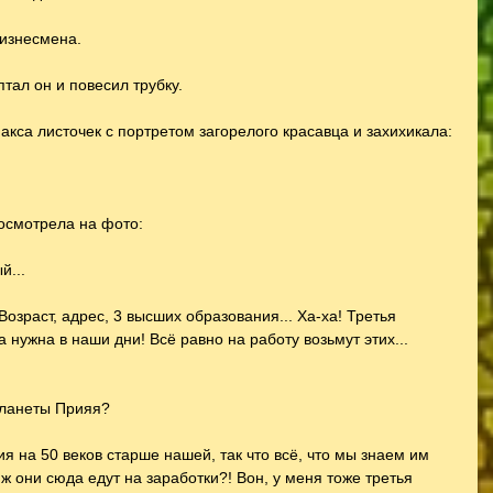
изнесмена.
птал он и повесил трубку.
кса листочек с портретом загорелого красавца и захихикала:
посмотрела на фото:
й...
. Возраст, адрес, 3 высших образования... Ха-ха! Третья 
 нужна в наши дни! Всё равно на работу возьмут этих... 
 планеты Прияя?
ция на 50 веков старше нашей, так что всё, что мы знаем им 
 ж они сюда едут на заработки?! Вон, у меня тоже третья 