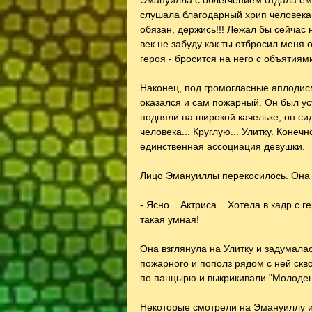
Эмануилла с облегчением отдала ему
слушала благодарный хрип человека -
обязан, держись!!! Лежал бы сейчас н
век не забуду как ты отбросил меня о
героя - бросится на него с объятиям
Наконец, под громогласные аплодисм
оказался и сам пожарный. Он был уст
подняли на широкой качельке, он сид
человека... Круглую... Улитку. Конеч
единственная ассоциация девушки.
Лицо Эмануиллы перекосилось. Она 
- Ясно... Актриса... Хотела в кадр с 
такая умная!
Она взглянула на Улитку и задумалас
пожарного и пополз рядом с ней скво
по панцырю и выкрикивали "Молодец
Некоторые смотрели на Эмануиллу и