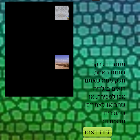
An announcement on all my
Social Media as of October 7th
2023
A meeting
מוזמנים לבקר
בחנות האתר,
חלק ממה שאתם
רואים בגלריה -
אכן למכירה. או
שתבואו לאתרים
שמוכרים
תדפיסים:
חנות באתר