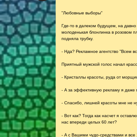
"Любовные выборы"
Где-то в далеком будущем, на давно
молоденькая блонлинка в розовом п
подняла трубку.
- Нда? Рекламное агентство "Всем вс
Приятный мужской голос начал красо
- Кристаллы красоты, руда от морщин
- А за эффективную рекламу я даже 
- Спасибо, лишней красоты мне не н
- Вот как? Тогда как насчет я оставл
нас впереди целых 60 лет?
- А с Вашими чудо-средствами и все 