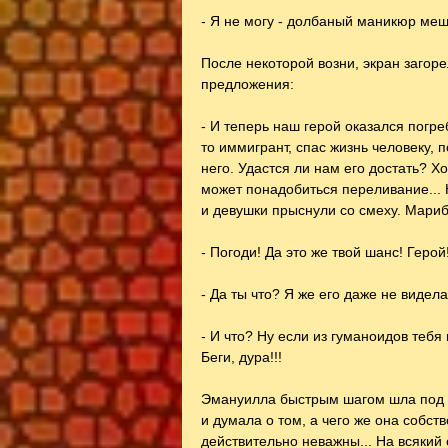
- Я не могу - долбаный маникюр меш
После некоторой возни, экран загоре
предложения:
- И теперь наш герой оказался погр
то иммигрант, спас жизнь человеку, 
него. Удастся ли нам его достать? Хо
может понадобиться переливание... К
и девушки прыснули со смеху. Мариб
- Погоди! Да это же твой шанс! Герой!
- Да ты что? Я же его даже не видела
- И что? Ну если из гуманоидов тебя 
Беги, дура!!!
Эмануилла быстрым шагом шла под 
и думала о том, а чего же она собств
действительно неважны... На всякий