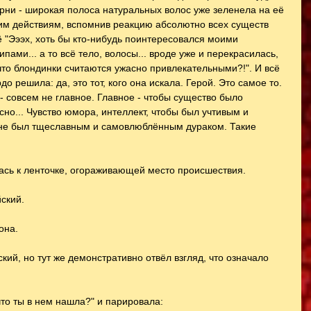
орни - широкая полоса натуральных волос уже зеленела на её 
им действиям, вспомнив реакцию абсолютно всех существ 
 "Эээх, хоть бы кто-нибудь поинтересовался моими 
пами... а то всё тело, волосы... вроде уже и перекрасилась, 
, что блондинки считаются ужасно привлекательными?!". И всё 
о решила: да, это тот, кого она искала. Герой. Это самое то. 
- совсем не главное. Главное - чтобы существо было 
но... Чувство юмора, интеллект, чтобы был учтивым и 
н не был тщеславным и самовлюблённым дураком. Такие 
ась к ленточке, огораживающей место происшествия.
йский.
она.
кий, но тут же демонстративно отвёл взгляд, что означало 
то ты в нем нашла?" и парировала: