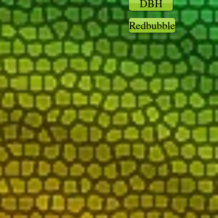
DBH
Redbubble