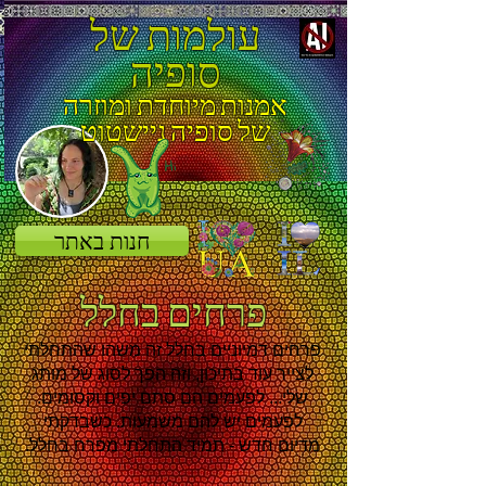
עולמות של
סופיה
אמנות מיוחדת ומוזרה
של סופיה ניישטוט
חנות באתר
פרחים בחלל
פרחים דמיוניים בחלל זה משהו שהתחלתי
לצייר עוד בתיכון, וזה הפך לסוג של מותג
שלי... לפעמים הם סתם יפים וקסומים.
לפעמים יש להם משמעות. כשבדקתי
מדיום חדש - תמיד התחלתי מפרח בחלל.