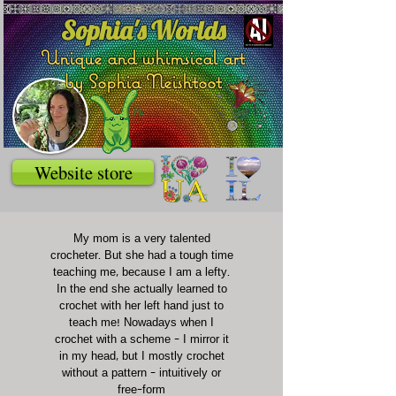
Sophia's Worlds
Unique and whimsical art
by Sophia Neishtoot
Website store
My mom is a very talented
crocheter. But she had a tough time
teaching me, because I am a lefty.
In the end she actually learned to
crochet with her left hand just to
teach me! Nowadays when I
crochet with a scheme - I mirror it
in my head, but I mostly crochet
without a pattern - intuitively or
free-form