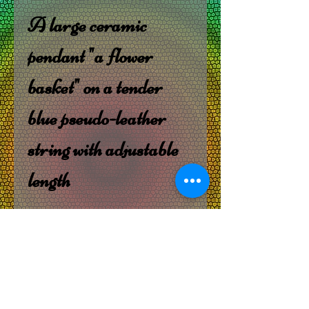
A large ceramic
pendant "a flower
basket" on a tender
blue pseudo-leather
string with adjustable
length
תודה שביקרתם באתר שלי, עשיתם לי את
היום! מקווה שגרמתי לכם לחייך :)
האתר, כמו כל היצירות באתר, מיוצר על ידי סופיה
ניישטוט.
פעם הייתי סופיה קולודיאז'ני, וזה שיגע את כל