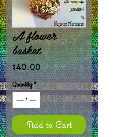
A flower
basket
Price
$40.00
Quantity
*
Add to Cart