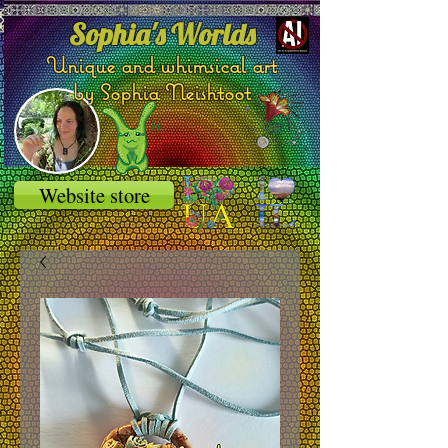
Sophia's Worlds
Unique and whimsical art
by Sophia Neishtoot
Website store