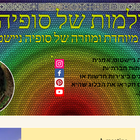
למות של סופיה
מיוחדת ומוזרה של סופיה ניישט
 ניישטוט, אמנית
תות חברתיות
ים ביצירות חדשות או
ם תקראו את הבלוג שהיא
.