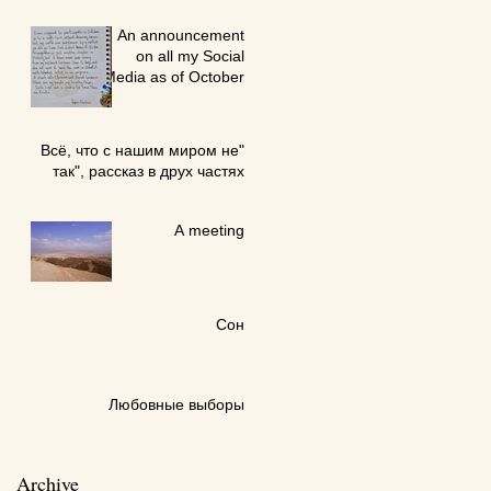
An announcement
on all my Social
Media as of October
7th 2023
"Всё, что с нашим миром не
так", рассказ в друх частях
A meeting
Сон
Любовные выборы
Archive