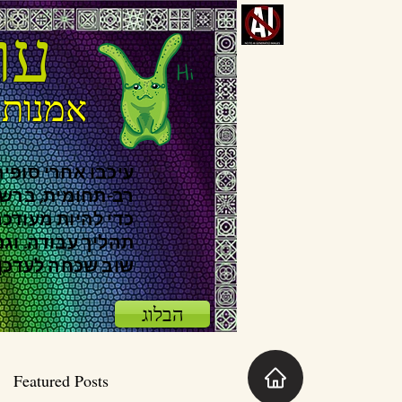
עו
אמנות 
עיכבו אחרי סופיה
רב-תחומית, ברש
כדי להיות מעודכנ
תהליך עבודה. וג
שוב שכחה לעדכן..
הבלוג
Featured Posts