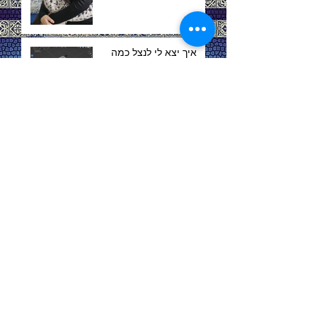
איך יצא לי לנצל כמה
כישורים במגנט קטן אחד
ברוכים הבאים לרבלקה
Lampwork
Why Jews are generally happy (IMHO,
I’m not an expert)