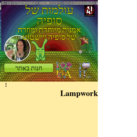
עולמות של
סופיה
אמנות מיוחדת ומוזרה
של סופיה ניישטוט
חנות באתר
Lampwork